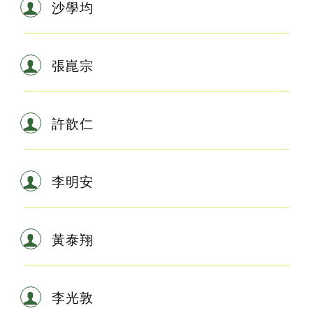
沙學均
張崑宗
許歆仁
李明安
黃泰翔
李光敦