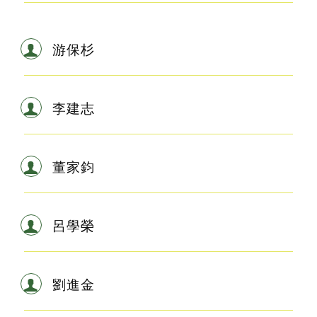
游保杉
李建志
董家鈞
呂學榮
劉進金