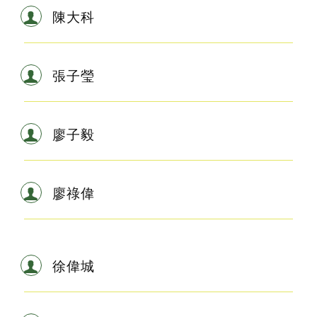
陳大科
張子瑩
廖子毅
廖祿偉
徐偉城