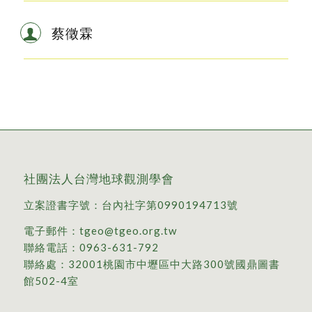
蔡徵霖
社團法人台灣地球觀測學會
立案證書字號：台內社字第0990194713號
電子郵件：
tgeo@tgeo.org.tw
聯絡電話：
0963-631-792
聯絡處：
32001桃園市中壢區中大路300號國鼎圖書
館502-4室