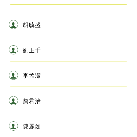
胡毓盛
劉正千
李孟潔
詹君治
陳麗如