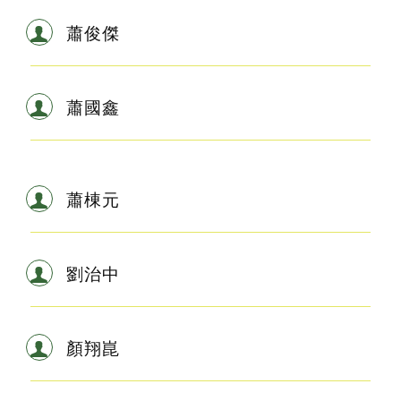
蕭俊傑
蕭國鑫
蕭棟元
劉治中
顏翔崑