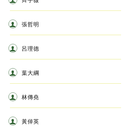
張哲明
呂理德
葉大綱
林傳堯
黃倬英